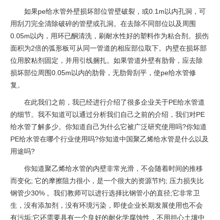
如果pe给水管外壁损坏部位管壁破裂，或0.1m以内孔洞，可
用刮刀完全清除破碎的管壁或孔洞。在去除不同部位以及周围
0.05m以内，用环已酮清洗，刷耐水性好的塑料作为粘合剂。损伤
面积为2倍的弧形板可从同一管道的相应部位取下。内壁在损坏部
位用胶粘剂固定，并用引线捆扎。如果管道外壁有肋骨，应去除
损坏部位周围0.05m以内的肋骨，无肋骨刮平，使pe给水管修
复。
在此我们之前，我已经进行介绍了很多企业关于PE给水管道
的细节。我不知道可以通过分析我们自己之前的介绍，我们对PE
给水管了解多少。你知道自己为什么它被广泛研究使用吗?你知道
PE给水管在哪个行业使用吗?你知道中国聚乙烯给水管是什么以及
用途吗?
你知道聚乙烯给水管的内壁非常光滑，不会随着时间的推移
而变化; 它的摩擦阻力很小，是一个很大的资源节约; 压力损失比
钢管少30% 。我们教师可以进行选择比钢管小的直径;它非常卫
生，没有添加剂，没有环境污染，即使企业长期发展使用也不会
有污垢;它还需要具有一个良好的耐化学腐蚀性，不用担心土壤中